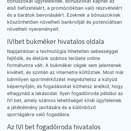
bónuszokat ügyfeleiknek. Bónuszokat kaphat az
első befizetésért, a promóciókban való részvételért
és a barátok bevonásáért. Ezeknek a bónuszoknak
köszönhetően növelheti bankrollját és potenciálisan
növelheti nyereményeit.
IVIbet bukméker hivatalos oldala
Napjainkban a technológia hihetetlen sebességgel
fejlődik, és életünk számos területe online
formátumra vált. A bukméker cégek sem jelentenek
kivételt, és szintén az internetre költöztek. Most már
bármilyen sportmérkőzést megnézhetsz a kütyüd
képernyőjén, és fogadásokat köthetsz anélkül, hogy
elhagynád a lakásodat. Ilyen fogadóiroda például az
IVI bet, amely számos lehetőséget kínál ügyfeleinek
a játékélmény javítására és a különböző
sportágakra való fogadásra.
Az IVI bet fogadóiroda hivatalos