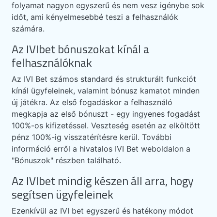
folyamat nagyon egyszerű és nem vesz igénybe sok
időt, ami kényelmesebbé teszi a felhasználók
számára.
Az IVIbet bónuszokat kínál a
felhasználóknak
Az IVI Bet számos standard és strukturált funkciót
kínál ügyfeleinek, valamint bónusz kamatot minden
új játékra. Az első fogadáskor a felhasználó
megkapja az első bónuszt - egy ingyenes fogadást
100%-os kifizetéssel. Veszteség esetén az elköltött
pénz 100%-ig visszatérítésre kerül. További
információ erről a hivatalos IVI Bet weboldalon a
"Bónuszok" részben található.
Az IVIbet mindig készen áll arra, hogy
segítsen ügyfeleinek
Ezenkívül az IVI bet egyszerű és hatékony módot