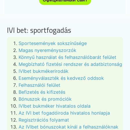
IVI bet: sportfogadás
Sportesemények sokszínűsége
Magas nyereményszorzók
Könnyű használat és felhasználóbarát felület
Megbízható fizetési rendszer és adatbiztonság
IVIbet bukmékerirodák
Eseményválaszték és kedvező oddsok
Felhasználói felület
Befizetés és kifizetés
Bónuszok és promóciók
IVIbet bukméker hivatalos oldala
Az IVI bet fogadóiroda hivatalos honlapja
Regisztrációs folyamat
Az IVIbet bónuszokat kínál a felhasználóknak