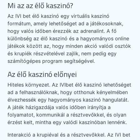
Mi az az élő kaszinó?
Az IVI bet élő kaszinó egy virtuális kaszinó
formátum, amely lehetőséget ad a játékosoknak,
hogy valós időben érezzék az adrenalint. A fő
különbség az élő kaszinó és a hagyományos online
játékok között az, hogy minden akció valódi osztók
és krupiék részvételével zajlik, nem pedig egy
számítógépes program segítségével.
Az élő kaszinó előnyei
Hiteles környezet. Az IVIbet élő kaszinó lehetőséget
ad a felhasználóknak, hogy otthonuk kényelmében
élvezhessék egy hagyományos kaszinó hangulatát.
A játék házigazdája valós időben irányítja a
folyamatot, kommunikál a résztvevőkkel, és olyan
érzést kelt, mintha egy valódi kaszinóban lennénk.
Interakció a krupiéval és a résztvevőkkel. Az IVI bet