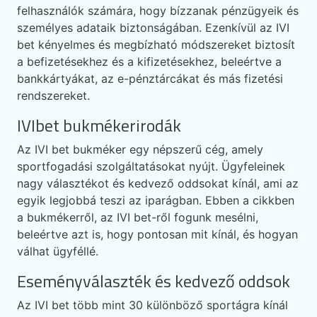
felhasználók számára, hogy bízzanak pénzügyeik és
személyes adataik biztonságában. Ezenkívül az IVI
bet kényelmes és megbízható módszereket biztosít
a befizetésekhez és a kifizetésekhez, beleértve a
bankkártyákat, az e-pénztárcákat és más fizetési
rendszereket.
IVIbet bukmékerirodák
Az IVI bet bukméker egy népszerű cég, amely
sportfogadási szolgáltatásokat nyújt. Ügyfeleinek
nagy választékot és kedvező oddsokat kínál, ami az
egyik legjobbá teszi az iparágban. Ebben a cikkben
a bukmékerről, az IVI bet-ről fogunk mesélni,
beleértve azt is, hogy pontosan mit kínál, és hogyan
válhat ügyféllé.
Eseményválaszték és kedvező oddsok
Az IVI bet több mint 30 különböző sportágra kínál